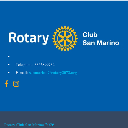
Telephone:
3356899734
sanmarino@rotary2072.org
E-mail:
2026
Rotary Club San Marino